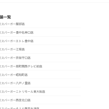
舗一覧
モスバーガー服部店
モスバーガー豊中名神口店
モスバーガーエトレ豊中店
モスバーガー江坂店
モスバーガー京阪守口店
モスバーガー扇町関西テレビ前店
モスバーガー昭和町店
モスバーガー八戸ノ里店
モスバーガーニトリモール東大阪店
モスバーガー西宮北口店
モスバーガーそよら西宮今津店