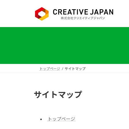
コ
ナ
ン
ビ
テ
ゲ
ン
ー
ツ
シ
へ
ョ
ス
ン
キ
に
ッ
移
プ
動
トップページ
サイトマップ
サイトマップ
トップページ