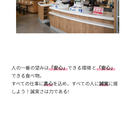
人の一番の望みは
「安心」
できる環境 と
「安心」
できる食べ物。
すべての仕事に
真心
を込め、すべての人に
誠実
に接
しよう！誠実さは力である!