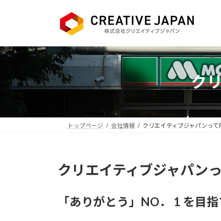
コ
ナ
ン
ビ
テ
ゲ
ン
ー
ツ
シ
へ
ョ
ク
ス
ン
キ
に
ッ
移
プ
動
トップページ
会社情報
クリエイティブジャパンって
クリエイティブジャパン
「ありがとう」NO． 1 を目