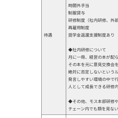
時間外手当
制服貸与
研修制度（社内研修、外
再雇用制度
待遇
奨学金返還支援制度あり
◆社内研修について
月に一冊、経営の本が配
その本を元に意見交換会
絶対に否定しないという
発言しやすい環境の中で
人として成長できる研修
◆その他、モス本部研修
チェーン内でも類を見な