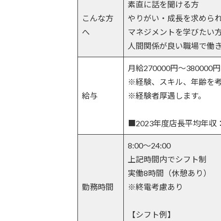
素直に話を聞ける方
こんな方
やりがい・成長を求めら
へ
マネジメントを学びたい
人間関係が良い職場で働
月給270000円～380000円
※経験、スキル、年齢を
給与
※経験者厚遇します。
■2023年度店長平均年収：
8:00～24:00
上記時間内でシフト制
実働8時間（休憩あり）
勤務時間
※終電考慮あり
【シフト例】