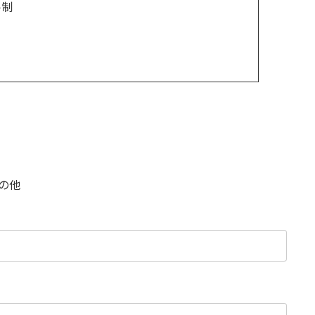
ト制
！
の他