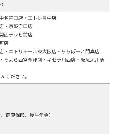
00
中名神口店・エトレ豊中店
店・京阪守口店
関西テレビ前店
町店
店・ニトリモール東大阪店・ららぽーと門真店
・そよら西宮今津店・キセラ川西店・阪急夙川駅
らんください。
災、健康保険、厚生年金）