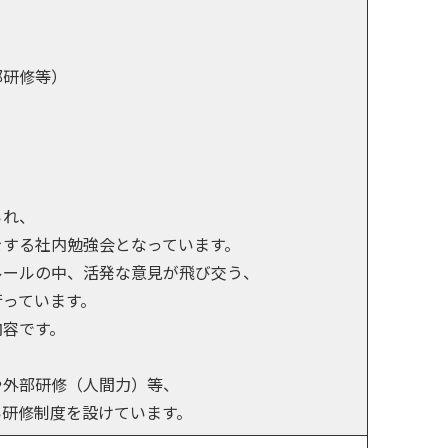
部研修等）
られ、
をする社内勉強会となっています。
ルールの中、活発な意見が飛び交う、
行っています。
内容です。
や外部研修（人間力）等、
い研修制度を設けています。