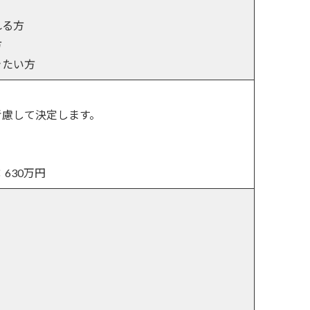
れる方
方
きたい方
考慮して決定します。
630万円