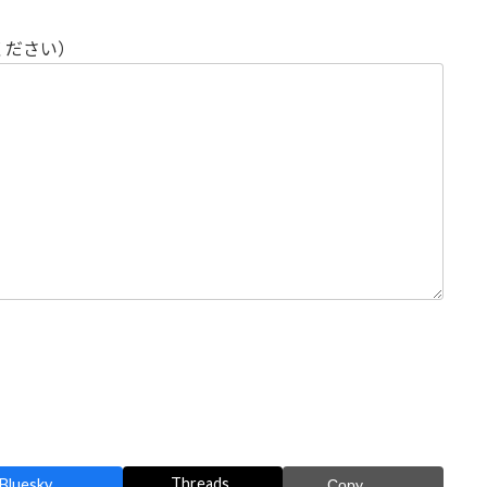
ください）
Threads
Bluesky
Copy