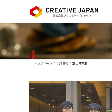
コ
ナ
ン
ビ
テ
ゲ
ン
ー
ツ
シ
へ
ョ
ス
ン
キ
に
ッ
移
プ
動
トップページ
採用情報
正社員募集