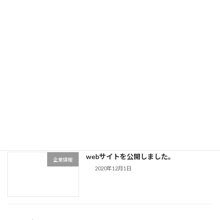
４月１７日に「ららぽーと門真店」をオ
店舗情報
ープンしました！
2023年5月8日
3店舗、リニューアルオープン！
店舗情報
2022年4月18日
webサイトを公開しました。
企業情報
2020年12月1日